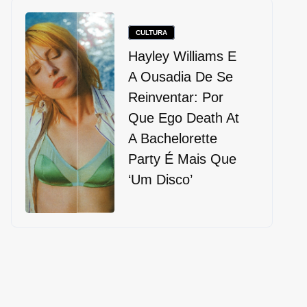
CULTURA
Hayley Williams E
A Ousadia De Se
Reinventar: Por
Que Ego Death At
A Bachelorette
Party É Mais Que
‘um Disco’