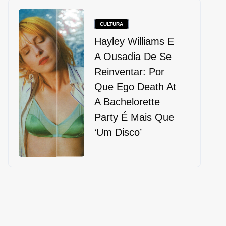
CULTURA
Hayley Williams E
A Ousadia De Se
Reinventar: Por
Que Ego Death At
A Bachelorette
Party É Mais Que
‘um Disco’