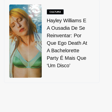
CULTURA
Hayley Williams E
A Ousadia De Se
Reinventar: Por
Que Ego Death At
A Bachelorette
Party É Mais Que
‘um Disco’