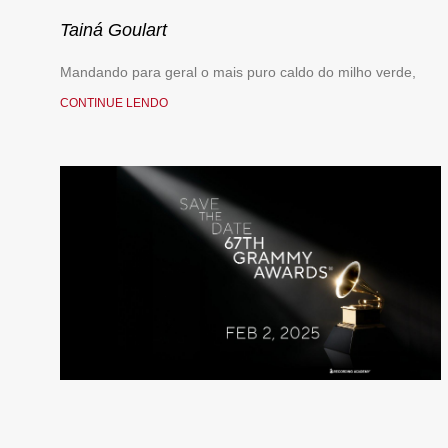
Tainá Goulart
Mandando para geral o mais puro caldo do milho verde,
CONTINUE LENDO