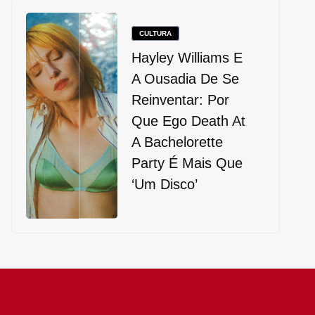
CULTURA
Hayley Williams E
A Ousadia De Se
Reinventar: Por
Que Ego Death At
A Bachelorette
Party É Mais Que
‘um Disco’