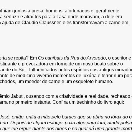
hiam juntos a presa: homens, afortunados e, geralmente,
 seduzir e atraí-los para a casa onde moravam, a dele era
 ajuda de Claudio Claussner, eles transformavam a carne em
ória se repita? Em
Os canibais da Rua do Arvoredo
, o escritor e
 instigante e provocadora em torno de um novo boato sobre o
nde do Sul. Influenciados pelos espíritos dos antigos morado
ante de medicina viverão momentos de luxúria e terror num por
machados, um moedor de carne e um esqueleto humano.
êmio Jabuti, ousando com a criatividade e realidade, recheado
rra no primeiro instante. Confira um trechinho do livro aqui:
José, então, enfia a mão pelo buraco que se abriu no tórax do o
fundo. Depois de algum esforço, puxa algo para fora, ainda pulsa
x que ele ergue diante dos olhos e no qual dá uma grande mord