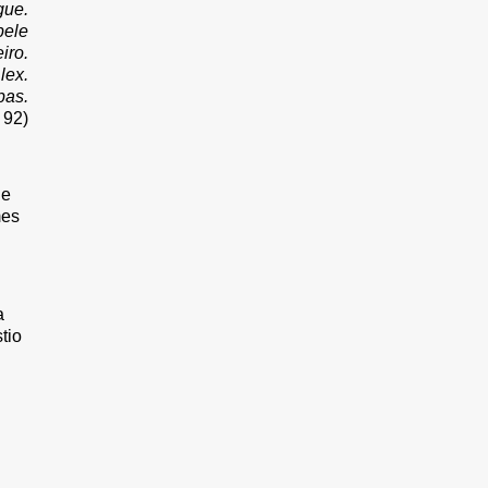
gue.
pele
iro.
lex.
pas.
 92)
de
mes
a
tio