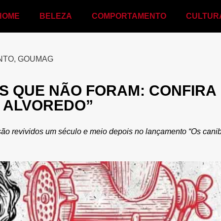
HOME
BELEZA
COMPORTAMENTO
CULTUR
NTO
,
GOUMAG
S QUE NÃO FORAM: CONFIRA
A ALVOREDO”
são revividos um século e meio depois no lançamento “Os cani