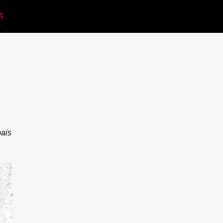
A
bais