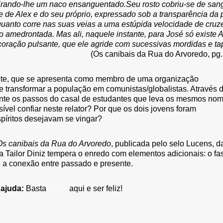
tirando-lhe um naco ensanguentado.Seu rosto cobriu-se de san
 de Alex e do seu próprio, expressado sob a transparência da 
uanto corre nas suas veias a uma estúpida velocidade de cruze
o amedrontada. Mas ali, naquele instante, para José só existe A
coração pulsante, que ele agride com sucessivas mordidas e ta
(Os canibais da Rua do Arvoredo, pg.
nte, que se apresenta como membro de uma organização
 e transformar a população em comunistas/globalistas. Através 
ente os passos do casal de estudantes que leva os mesmos no
ível confiar neste relator? Por que os dois jovens foram
píritos desejavam se vingar?
Os canibais da Rua do Arvoredo
, publicada pelo selo Lucens, d
a Tailor Diniz tempera o enredo com elementos adicionais: o fas
 e a conexão entre passado e presente.
 ajuda:
Basta
clicar
aqui e ser feliz!