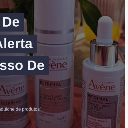
 De
lerta
esso De
nduíche de produtos”