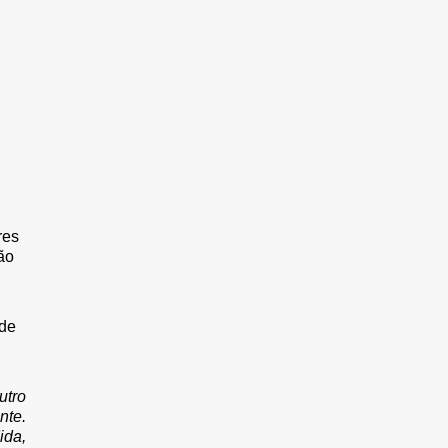
res
ão
 de
utro
nte.
ida,