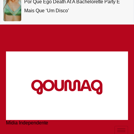
Por Que Ego Death At A Bachelorette Party É
Mais Que ‘um Disco’
Mídia Independente