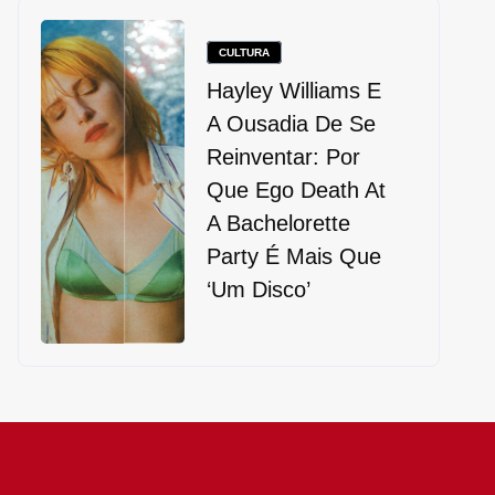
CULTURA
Hayley Williams E
A Ousadia De Se
Reinventar: Por
Que Ego Death At
A Bachelorette
Party É Mais Que
‘um Disco’