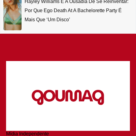
Hayley Williams E A Ousadia De Se Reinventar:
Por Que Ego Death At A Bachelorette Party É
Mais Que ‘um Disco’
Mídia Independente