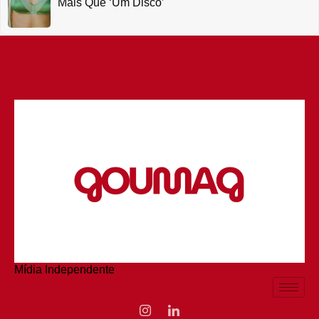
Mais Que ‘um Disco’
Mídia Independente