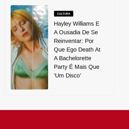
CULTURA
Hayley Williams E
A Ousadia De Se
Reinventar: Por
Que Ego Death At
A Bachelorette
Party É Mais Que
‘um Disco’