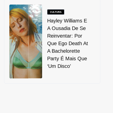
CULTURA
Hayley Williams E
A Ousadia De Se
Reinventar: Por
Que Ego Death At
A Bachelorette
Party É Mais Que
‘um Disco’