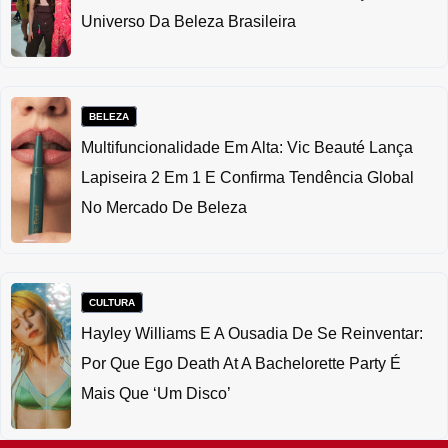
Universo Da Beleza Brasileira
BELEZA
Multifuncionalidade Em Alta: Vic Beauté Lança
Lapiseira 2 Em 1 E Confirma Tendência Global
No Mercado De Beleza
CULTURA
Hayley Williams E A Ousadia De Se Reinventar:
Por Que Ego Death At A Bachelorette Party É
Mais Que ‘um Disco’