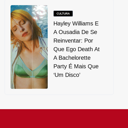
CULTURA
Hayley Williams E
A Ousadia De Se
Reinventar: Por
Que Ego Death At
A Bachelorette
Party É Mais Que
‘um Disco’