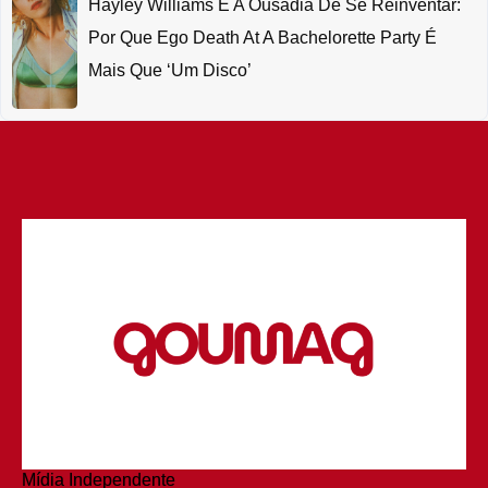
Hayley Williams E A Ousadia De Se Reinventar:
Por Que Ego Death At A Bachelorette Party É
Mais Que ‘um Disco’
Mídia Independente