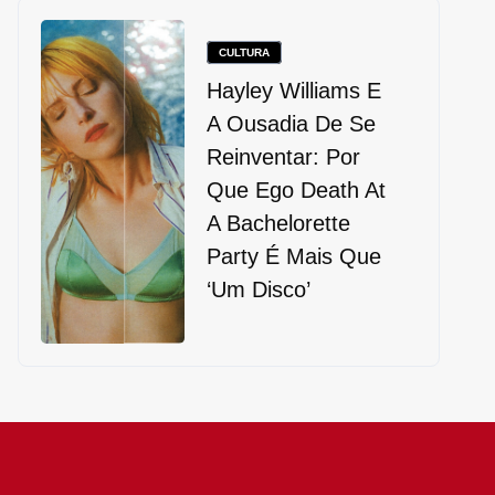
CULTURA
Hayley Williams E
A Ousadia De Se
Reinventar: Por
Que Ego Death At
A Bachelorette
Party É Mais Que
‘um Disco’