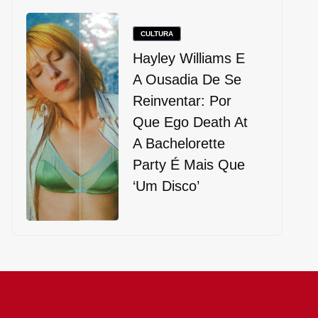
CULTURA
Hayley Williams E
A Ousadia De Se
Reinventar: Por
Que Ego Death At
A Bachelorette
Party É Mais Que
‘um Disco’