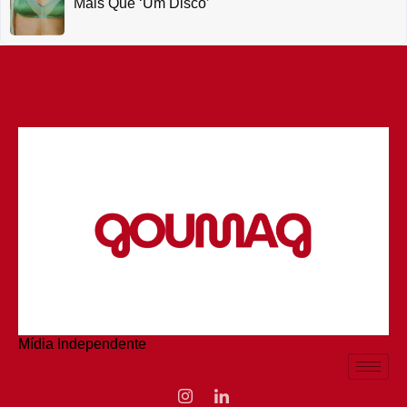
Mais Que ‘um Disco’
Mídia Independente