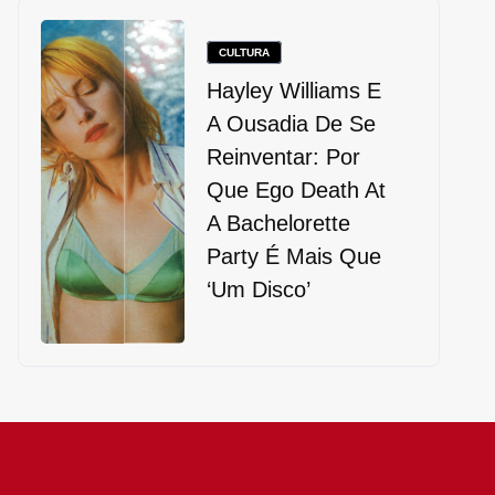
CULTURA
Hayley Williams E
A Ousadia De Se
Reinventar: Por
Que Ego Death At
A Bachelorette
Party É Mais Que
‘um Disco’