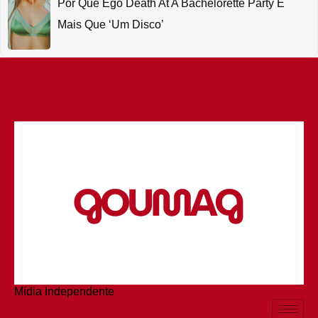
Por Que Ego Death At A Bachelorette Party É
Mais Que ‘um Disco’
Mídia Independente