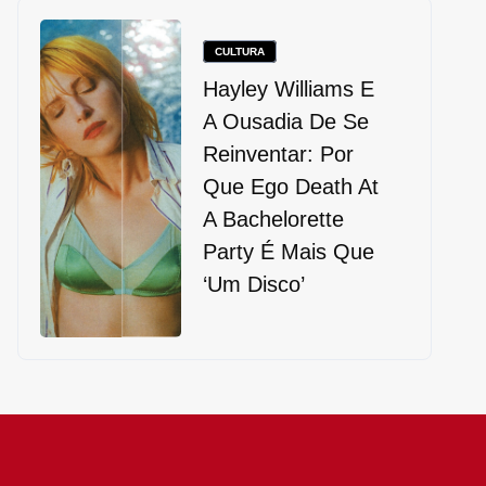
CULTURA
Hayley Williams E
A Ousadia De Se
Reinventar: Por
Que Ego Death At
A Bachelorette
Party É Mais Que
‘um Disco’