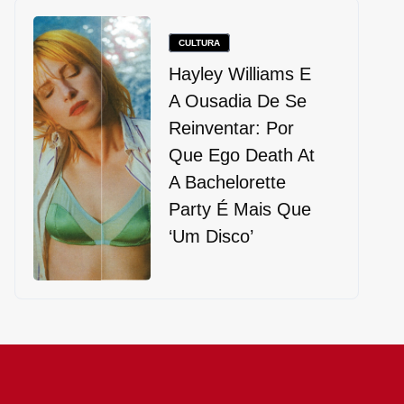
CULTURA
Hayley Williams E
A Ousadia De Se
Reinventar: Por
Que Ego Death At
A Bachelorette
Party É Mais Que
‘um Disco’