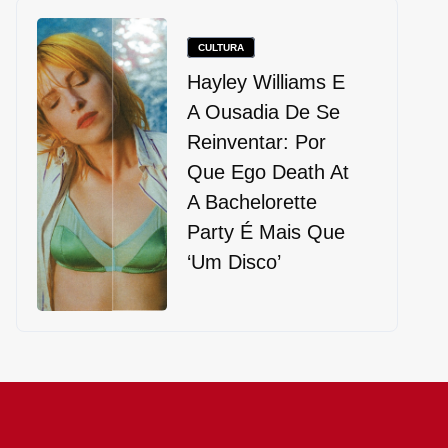
CULTURA
Hayley Williams E
A Ousadia De Se
Reinventar: Por
Que Ego Death At
A Bachelorette
Party É Mais Que
‘um Disco’