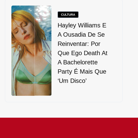
CULTURA
Hayley Williams E
A Ousadia De Se
Reinventar: Por
Que Ego Death At
A Bachelorette
Party É Mais Que
‘um Disco’