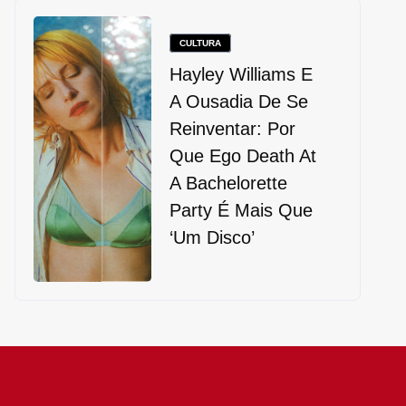
CULTURA
Hayley Williams E
A Ousadia De Se
Reinventar: Por
Que Ego Death At
A Bachelorette
Party É Mais Que
‘um Disco’