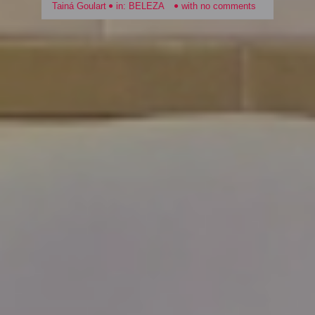
Tainá Goulart
in:
BELEZA
with
no comments