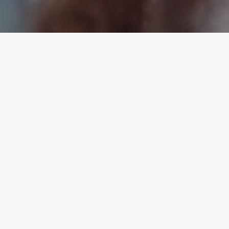
CASA EM
TRANSFORMAÇÃO:
TENDÊNCIAS NA ILSA E NA
ELETROLAR SHOW 2025