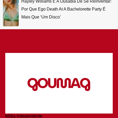
Hayley Williams E A Ousadia De Se Reinventar:
Por Que Ego Death At A Bachelorette Party É
Mais Que ‘um Disco’
Mídia Independente