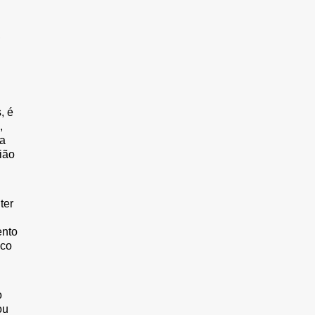
,
, é
,
ma
ião
ter
ento
ico
o
ou