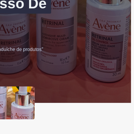
esso De
nduíche de produtos”