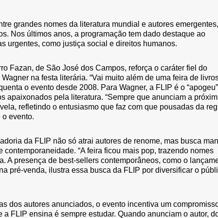
ntre grandes nomes da literatura mundial e autores emergentes
ilos. Nos últimos anos, a programação tem dado destaque ao
 urgentes, como justiça social e direitos humanos.
o Fazan, de São José dos Campos, reforça o caráter fiel do
Wagner na festa literária. “Vai muito além de uma feira de livros
requenta o evento desde 2008. Para Wagner, a FLIP é o “apogeu”
os apaixonados pela literatura. “Sempre que anunciam a próxi
revela, refletindo o entusiasmo que faz com que pousadas da reg
 o evento.
adoria da FLIP não só atrai autores de renome, mas busca man
e contemporaneidade. “A feira ficou mais pop, trazendo nomes
va. A presença de best-sellers contemporâneos, como o lançam
 pré-venda, ilustra essa busca da FLIP por diversificar o públ
ras dos autores anunciados, o evento incentiva um compromiss
ue a FLIP ensina é sempre estudar. Quando anunciam o autor, d