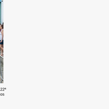
 22ª
ios