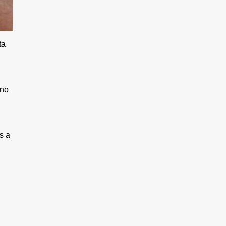
ta
ino
s a